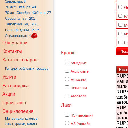
Заводская, 8
70 лет Октября, 43
G
70 лет Октября, 43/1 пав. 27
F
Северная 5-я, 201
Заводская 1-я, 19 к1
M
Волгоградская, 36а/5
N
Авиационная, 4
О компании
L
Контакты
Краски
Каталог товаров
Алкидные
Каталог рублевых товаров
Инст
Акриловые
RUPE
Услуги
Металики
машин
Распродажа
пыли-
Пегменты
RUPE
Акции
Аэрозоли
удобн
автом
Прайс-лист
Лаки
RUPE
Энциклопедия
удобн
HS (твердый)
автом
Материалы кузовов
RUPE
MS (мягкий)
Лаки, краски, эмали