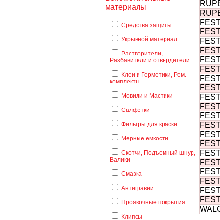
RUPE
материалы
RUPE
FEST
Средства защиты
FEST
Укрывной материал
FEST
FEST
Растворители,
FEST
Разбавители и отвердители
FEST
Клеи и Герметики, Рем.
FEST
комплекты
FEST
Мовили и Мастики
FEST
FEST
Салфетки
FEST
Фильтры для краски
FEST
FEST
Мерные емкости
FEST
FEST
Скотчи, Подъемный шнур,
Валики
FESTO
FESTO
Смазка
FESTO
Антигравии
FESTO
FEST
Проявочные покрытия
WALC
Клипсы