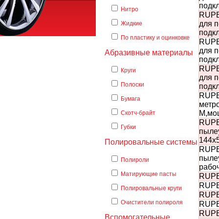
подкл
Нитро
RUPE
для 
Жидкие
подкл
По пластику и оцинковке
RUPE
для 
Абразивные материалы
подкл
RUPE
Круги
для 
Полоски
подкл
RUPE
Бумага
метро
M,мощ
Скотч-брайт
RUPE
Губки
пылеу
144х5
Полировальные системы
RUPE
пылеу
Полироли
рабоч
Матирующие пасты
RUPES
RUPES
Полировальные круги
RUPES
Очистители полироля
RUPE
RUPES
Вспомогательные