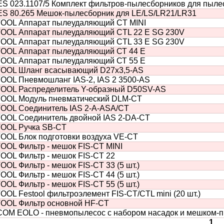
S 023.1107/5 Комплект фильтров-пылесборников для пылесо
S 80.265 Мешок-пылесборник для LE/LS/LR21/LR31
OOL Аппарат пылеудаляющий CT MINI
OOL Аппарат пылеудаляющий CTL 22 E SG 230V
OOL Аппарат пылеудаляющий CTL 33 E SG 230V
OOL Аппарат пылеудаляющий СТ 44 E
OOL Аппарат пылеудаляющий СТ 55 E
OOL Шланг всасывающий D27х3,5-AS
OOL Пневмошланг IAS-2, IAS 2 3500-AS
OOL Распределитель Y-образный D50SV-AS
OOL Модуль пневматический DLM-CT
OOL Соединитель IAS 2-A-ASA/CT
OOL Соединитель двойной IAS 2-DA-CT
OOL Ручка SB-CT
OOL Блок подготовки воздуха VE-CT
OOL Фильтр - мешок FIS-CT MINI
OOL Фильтр - мешок FIS-CT 22
OL Фильтр - мешок FIS-CT 33 (5 шт.)
OL Фильтр - мешок FIS-CT 44 (5 шт.)
OL Фильтр - мешок FIS-CT 55 (5 шт.)
OL Festool фильтроэлемент FIS-CT/CTL mini (20 шт.)
OOL Фильтр основной HF-CT
OM EOLO - пневмопылесос с набором насадок и мешком-пыл
1