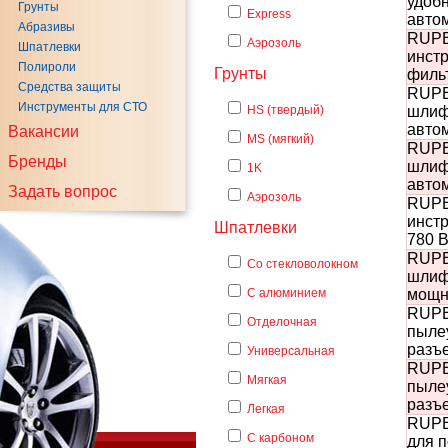
удобн
Грунты
Express
автом
Абразивы
RUPE
Аэрозоль
Шпатлевки
инстр
Полироли
Грунты
фильт
Средства защиты
RUPE
Инструменты для СТО
HS (твердый)
шлиф
автом
Вакансии
MS (мягкий)
RUPE
Бренды
шлиф
1K
автом
Задать вопрос
Аэрозоль
RUPE
инст
Шпатлевки
780 В
RUPE
Со стекловолокном
шлиф
С алюминием
мощно
RUPE
Отделочная
пылеу
разъе
Универсальная
RUPE
Мягкая
пылеу
разъ
Легкая
RUPE
С карбоном
для 