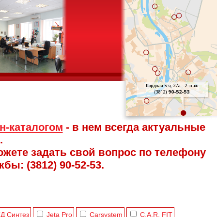
н-каталогом
- в нем всегда актуальные
.
можете задать свой вопрос по телефону
ы: (3812) 90-52-53.
Д Синтез
Jeta Pro
Carsystem
C.A.R. FIT