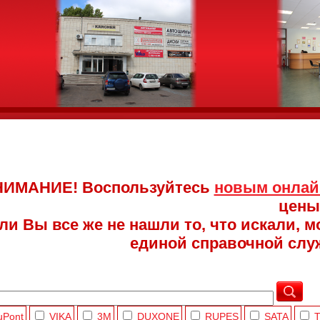
ИМАНИЕ! Воспользуйтесь
новым онлай
цены
ли Вы все же не нашли то, что искали, 
единой справочной служб
uPont
VIKA
3M
DUXONE
RUPES
SATA
Т