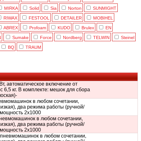
MIRKA
Solid
Sia
Norton
SUNMIGHT
RIWAX
FESTOOL
DETAILER
MOBIHEL
ABREX
Profoam
KUDO
Brulex
EN
N
Sumake
Force
Nordberg
TELWIN
Steinel
BQ
TRAUM
т, автоматическое включение от
 6,5 кг. В комплекте: мешок для сбора
оская)-
евмомашинок в любом сочетании,
изкая), два режима работы (ручной/
, мощность 2х1000
невмомашинок в любом сочетании,
изкая), два режима работы (ручной/
, мощность 2х1000
пневмомашинок в любом сочетании,