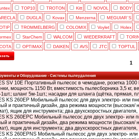
untex
TOP10
TROTON
Kitt
NOVOL
BODY
ARECLA
DUGLA
Kovax
Menzerna
MEGUIAR`S
OTIP
TROMMELBERG
COLOMIX
Voylet
Holex
ormex
StarChem
WALCOM
WIEDERKRAFT
TORI
ICOTA
OPTIMAX
DAIKEN
AVS
JTC
TOPTUL
1
рументы и Оборудование - Системы пылеудаления
S SV 10E Портативный пылесос в чемодане, розетка 1000 В
ки, мощность 1150 Вт, вместимость пылесборника 3,5 кг, вес
1шт.; шланг 5м-1шт.; насадки для шланга (щётка, прямая, пл
S KS 260EP Мобильный пылесос для двух электро- или пн
ый и практичный дизайн, два режима мощности (высокая/ н
ат), ящик для инструмента; два двухскоростных двигателя
S KS 260EPС Мобильный пылесос для двух электро- или п
ый и практичный дизайн, два режима мощности (высокая/ н
ат), ящик для инструмента; два двухскоростных двигателя
S KS 260EPNS Мобильный пылесос для двух электро- или 