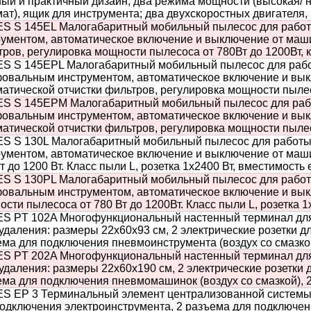
ый и практичный дизайн, два режима мощности (высокая/ н
ат), ящик для инструмента; два двухскоростных двигателя
S S 145EL Малогабаритный мобильный пылесос для рабо
ументом, автоматическое включение и выключение от маши
ров, регулировка мощности пылесоса от 780Вт до 1200Вт, к
S S 145EРL Малогабаритный мобильный пылесос для работ
овальным инструментом, автоматическое включение и вык
атической отчистки фильтров, регулировка мощности пылес
S S 145EРM Малогабаритный мобильный пылесос для рабо
овальным инструментом, автоматическое включение и вык
атической отчистки фильтров, регулировка мощности пылес
S S 130L Малогабаритный мобильный пылесос для работы
рументом, автоматическое включение и выключение от маш
т до 1200 Вт. Класс пыли L, розетка 1х2400 Вт, вместимость
S S 130PL Малогабаритный мобильный пылесос для работы
овальным инструментом, автоматическое включение и вык
сти пылесоса от 780 Вт до 1200Вт. Класс пыли L, розетка 1
S PT 102A Многофункциональный настенный терминал для
даления: размеры 22х60х93 см, 2 электрические розетки д
ма для подключения пневмоинструмента (воздух со смазко
S PT 202A Многофункциональный настенный терминал для
даления: размеры 22х60х190 см, 2 электрические розетки 
ема для подключения пневмомашинок (воздух со смазкой), 
S EP 3 Терминальный элемент централизованной системы п
подключения электроинструмента, 2 разъема для подключен