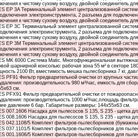
ючения к чистому сухому воздуху, двойной соединитель дл
S EP 3A Терминальный элемент централизованной системы
подключения электроинструмента, 2 разъема для подключен
ючения к чистому сухому воздуху, двойной соединитель дл
S EP 3C Терминальный элемент централизованной системы
подключения электроинструмента, 2 разъема для подключен
ючения к чистому сухому воздуху, двойной соединитель дл
S EP 3M Терминальный элемент централизованной системы
подключения электроинструмента, 2 разъема для подключен
ючения к чистому сухому воздуху, двойной соединитель дл
S MK 6000 Система Matic. Многофункциональная вытяжная
вой шарнирной консолью: рабочая зона 55 м² в секторе 1
ность 2100 Вт, вместимость мешка пылесборника 7 кг, дав
S PF91 Фильтр предварительной очистки от крупных части
даления: производительность 980 м³/час, емкость для сбор
5х63 см.
S PFX91 Фильтр предварительной очистки от пожароопасн
даления: производительность 1000 м³/час,площадь фильтра 
ее давление 6 бар. Габаритные размеры: 144х55х63 см.
 007.1606 Насадка для пылесосов S 135, S 235 - щетка дл
 008.1606 Насадка для пылесосов S 135, S 235 - щетка дл
 042.1108/5 Комплект фильтров-пылесборников (бумажных)
S 037.1101/5 Комплект фильтров-пылесборников для пылесо
 001.1606/5 Комплект фильтров-пылесборников для пылесо