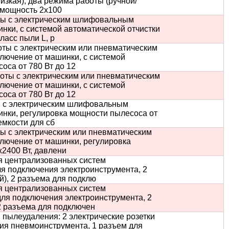
изкая), два режима работы (ручной/
, мощность 2х100
ты с электрическим шлифовальным
нки, с системой автоматической отчистки
ласс пыли L, р
ы с электрическим или пневматическим
лючение от машинки, с системой
оса от 780 Вт до 12
ты с электрическим или пневматическим
лючение от машинки, с системой
оса от 780 Вт до 12
 с электрическим шлифовальным
инки, регулировка мощности пылесоса от
 емкости для сб
 с электрическим или пневматическим
лючение от машинки, регулировка
х2400 Вт, давлени
 централизованных систем
ля подключения электроинструмента, 2
й), 2 разъема для подклю
 централизованных систем
для подключения электроинструмента, 2
2 разъема для подключен
ылеудаления: 2 электрические розетки
ия пневмоинструмента, 1 разъем для